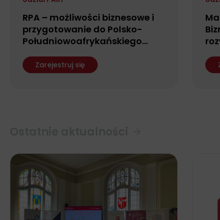
RPA – możliwości biznesowe i
Ma
przygotowanie do Polsko-
Biz
Południowoafrykańskiego
roz
Forum Biznesu
fin
ws
Zarejestruj się
Ostatnie aktualności