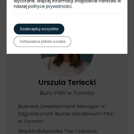
wycofane. Więcej informacji znajdziecie Państwo w
naszej
polityce prywatności
.
Zaakceptuj wszystkie
Ustawienia plików cookie
Urszula Terlecki
Biuro PAIH w Toronto
Business Development Manager w
Zagranicznym Biurze Handlowym PAIH
w Toronto.
Współzałożycielka The Creators