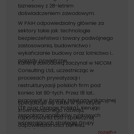
biznesowy z 28-letnim
doświadczeniem zawodowym.
W PAIH odpowiedzialny głównie za
sektory takie jak: technologie
bezpieczeństwa i towary podwójnego
zastosowania, budownictwo i
wykańczanie budowy oraz lotnictwo i
pojazdy powietrzne.
Karierę zawodową zaczynał w NICOM
Consulting Ltd., uczestnicząc w
procesach prywatyzacji i
restrukturyzacji polskich firm pod
koniec lat 90-tych. Przez 18 lat
pracował w branży telekomunikacyjnej
Specjalizuje się także w tematyce
(TP oraz Orange Polska), kierując
zrównoważonego rozwoju,
zespołami analityków rynkowych
raportowania ESG i społecznej
wspierających strategię Grupy
odpowiedzialności biznesu.
Kapitałowej.
rozwiń