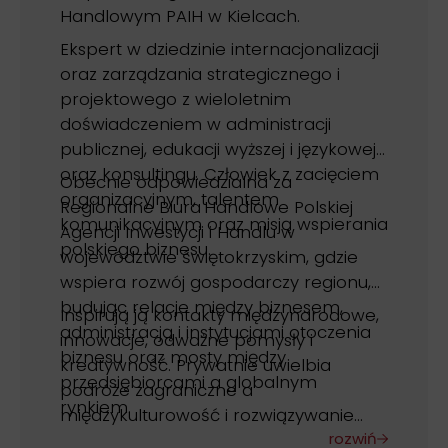
Handlowym PAIH w Kielcach.
Ekspert w dziedzinie internacjonalizacji
oraz zarządzania strategicznego i
projektowego z wieloletnim
doświadczeniem w administracji
publicznej, edukacji wyższej i językowej
oraz konsultingu. Człowiek z zacięciem
Obecnie odpowiedzialna za
organizacyjnym, talentem
Regionalne Biura Handlowe Polskiej
komunikacyjnym oraz misją wspierania
Agencji Inwestycji i Handlu w
polskiego biznesu.
województwie świętokrzyskim, gdzie
wspiera rozwój gospodarczy regionu,
budując relacje między biznesem,
Inspirują ją kontakty międzynarodowe,
administracją i instytucjami otoczenia
innowacje, odważne pomysły i
biznesu oraz mosty między
kreatywność. Prywatnie uwielbia
przedsiębiorcami a globalnym
podróże zagraniczne a
rynkiem.
międzykulturowość i rozwiązywanie
zagadek to jej pasje.
rozwiń