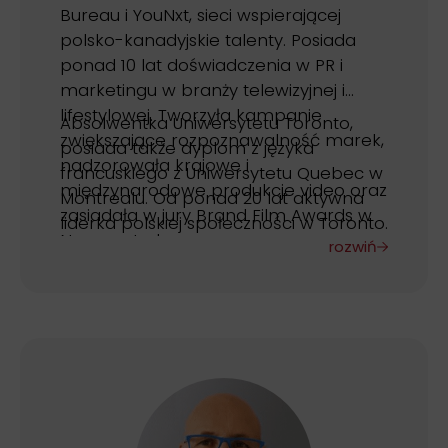
Bureau i YouNxt, sieci wspierającej
polsko-kanadyjskie talenty. Posiada
ponad 10 lat doświadczenia w PR i
marketingu w branży telewizyjnej i
lifestylowej. Tworzyła kampanie
Absolwentka Uniwersytetu Toronto,
zwiększające rozpoznawalność marek,
posiada także dyplom z języka
nadzorowała krajowe i
francuskiego z Uniwersytetu Quebec w
międzynarodowe produkcje video oraz
Montrealu. Od ponad 20 lat aktywna
zasiadała w jury Brand Film Awards w
liderka polskiej społeczności w Toronto.
Nowym Jorku.
rozwiń