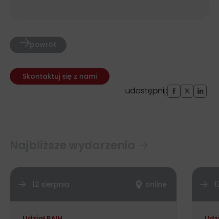
powrót
Skontaktuj się z nami
udostępnij:
Najbliższe wydarzenia
12 sierpnia
online
1
Udział PAIH
Udz