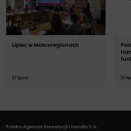
Lipiec w Makroregionach
Pol
Han
fun
Biu
31 lipca
21 li
Polska Agencja Inwestycji i Handlu S.A.