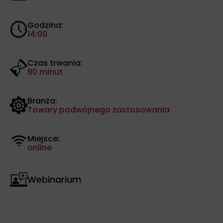
Godzina:
14:00
Czas trwania:
90 minut
Branża:
Towary podwójnego zastosowania
Miejsce:
online
Webinarium