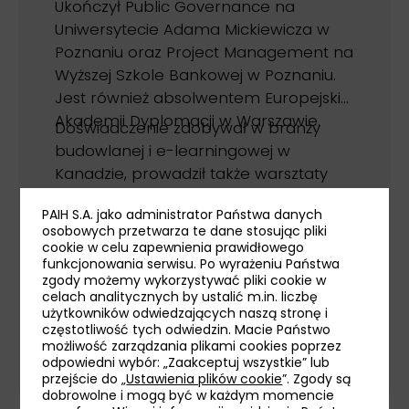
Ukończył Public Governance na
Uniwersytecie Adama Mickiewicza w
Poznaniu oraz Project Management na
Wyższej Szkole Bankowej w Poznaniu.
Jest również absolwentem Europejskiej
Akademii Dyplomacji w Warszawie.
Doświadczenie zdobywał w branży
budowlanej i e-learningowej w
Kanadzie, prowadził także warsztaty
biznesowe w Poznaniu. Pełnił funkcję
PAIH S.A. jako administrator Państwa danych
prezesa Kongresu Polsko-
osobowych przetwarza te dane stosując pliki
Kanadyjskiego.
cookie w celu zapewnienia prawidłowego
Michael wspiera promocję polskiej
funkcjonowania serwisu. Po wyrażeniu Państwa
kultury w Kanadzie. Aktywnie angażuje
zgody możemy wykorzystywać pliki cookie w
się jako wolontariusz w różnych
celach analitycznych by ustalić m.in. liczbę
użytkowników odwiedzających naszą stronę i
organizacjach polonijnych, aby
częstotliwość tych odwiedzin. Macie Państwo
wspomagać działania na rzecz Polski,
możliwość zarządzania plikami cookies poprzez
języka polskiego oraz polskiej
rozwiń
odpowiedni wybór: „Zaakceptuj wszystkie” lub
przejście do „
Ustawienia plików cookie
”. Zgody są
społeczności w Kanadzie.
dobrowolne i mogą być w każdym momencie