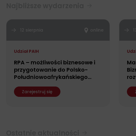
Najbliższe wydarzenia
12 sierpnia
online
1
Udział PAIH
Udz
RPA – możliwości biznesowe i
Ma
przygotowanie do Polsko-
Biz
Południowoafrykańskiego
roz
Forum Biznesu
fin
ws
Zarejestruj się
Ostatnie aktualności