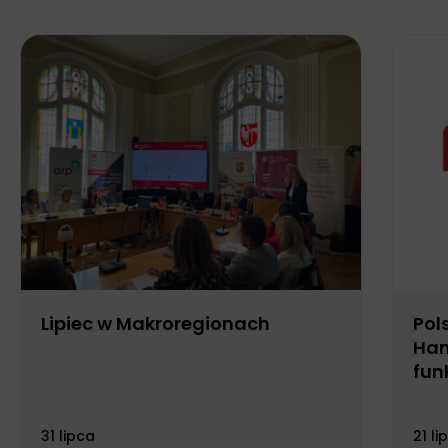
Lipiec w Makroregionach
Pol
Han
fun
Biu
31 lipca
21 li