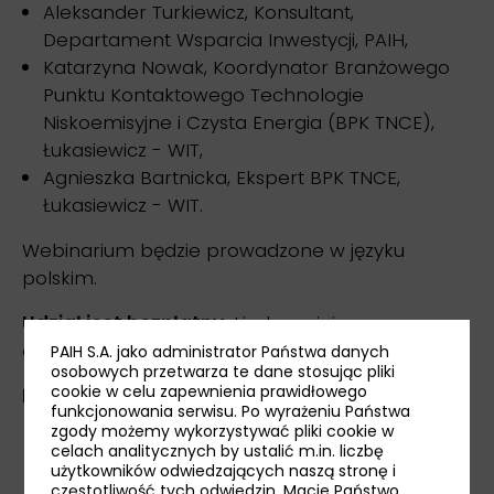
Aleksander Turkiewicz, Konsultant,
Departament Wsparcia Inwestycji, PAIH,
Katarzyna Nowak, Koordynator Branżowego
Punktu Kontaktowego Technologie
Niskoemisyjne i Czysta Energia (BPK TNCE),
Łukasiewicz - WIT,
Agnieszka Bartnicka, Ekspert BPK TNCE,
Łukasiewicz - WIT.
Webinarium będzie prowadzone w języku
polskim.
Udział jest bezpłatny.
Liczba miejsc
ograniczona.
PAIH S.A. jako administrator Państwa danych
osobowych przetwarza te dane stosując pliki
cookie w celu zapewnienia prawidłowego
Partner wydarzenia:
funkcjonowania serwisu. Po wyrażeniu Państwa
zgody możemy wykorzystywać pliki cookie w
celach analitycznych by ustalić m.in. liczbę
użytkowników odwiedzających naszą stronę i
częstotliwość tych odwiedzin. Macie Państwo