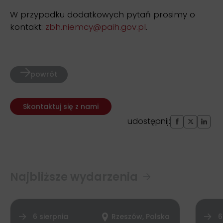
W przypadku dodatkowych pytań prosimy o
kontakt:
zbh.niemcy@paih.gov.pl
.
powrót
Skontaktuj się z nami
udostępnij:
Najbliższe wydarzenia
6 sierpnia
Rzeszów, Polska
6