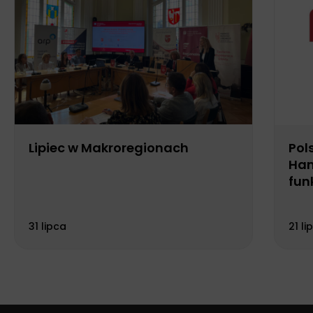
Lipiec w Makroregionach
Pol
Han
fun
Biu
31 lipca
21 li