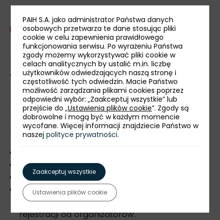
PAIH S.A. jako administrator Państwa danych
osobowych przetwarza te dane stosując pliki
Agenda
cookie w celu zapewnienia prawidłowego
funkcjonowania serwisu. Po wyrażeniu Państwa
zgody możemy wykorzystywać pliki cookie w
Dzień wcześniej, 8 czerwca, uczestnicy
celach analitycznych by ustalić m.in. liczbę
użytkowników odwiedzających naszą stronę i
wydarzenia spotkają się podczas wieczornego
częstotliwość tych odwiedzin. Macie Państwo
networkingu w International Club na terenie
możliwość zarządzania plikami cookies poprzez
odpowiedni wybór: „Zaakceptuj wszystkie” lub
Federalnego Ministerstwa Spraw Zagranicznych
przejście do „
Ustawienia plików cookie
”. Zgody są
Niemiec.
dobrowolne i mogą być w każdym momencie
wycofane. Więcej informacji znajdziecie Państwo w
The Platform | Dena »
naszej
polityce prywatności
.
Język wydarzenia: angielski.
Udział w wydarzeniu jest bezpłatny.
Zaakceptuj wszystkie
Rejestracja online
trwa do 4 czerwca 2026 r.
Liczba miejsc jest ograniczona. Udział możliwy
Ustawienia plików cookie
wyłącznie po otrzymaniu potwierdzenia
rejestracji od organizatorów.