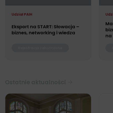
Udział PAIH
Udz
Ma
Eksport na START: Słowacja –
biz
biznes, networking i wiedza
na
Rejestracja zakończona
Ostatnie aktualności