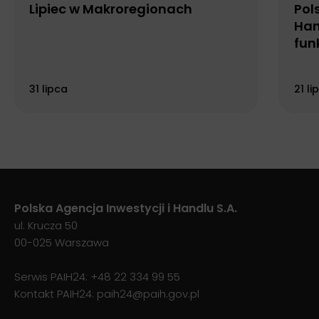
Lipiec w Makroregionach
Pol
Han
fun
Biu
31 lipca
21 li
Polska Agencja Inwestycji i Handlu S.A.
ul. Krucza 50
00-025 Warszawa
Serwis PAIH24:
+48 22 334 99 55
Kontakt PAIH24:
paih24@paih.gov.pl