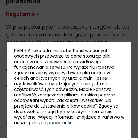
października.
Regulamin »
W przypadku pytań dotyczących targów lub też
generalnie rynku izraelskiego, zapraszamy do
bezpośredniego kontaktu mailowego z
przedstawicielami Zagranicznego Biura
PAIH S.A. jako administrator Państwa danych
osobowych przetwarza te dane stosując pliki
Handlowego PAIH w Tel Awiwie:
cookie w celu zapewnienia prawidłowego
funkcjonowania serwisu. Po wyrażeniu Państwa
Mateusz Kamer, Kierownik Biura -
zgody możemy wykorzystywać pliki cookie w
mateusz.kamer@paih.gov.pl
celach analitycznych by ustalić m.in. liczbę
użytkowników odwiedzających naszą stronę i
Ariel Homa, Business Development Manager -
częstotliwość tych odwiedzin. Macie Państwo
ariel.homa@paih.gov.pl
możliwość zarządzania plikami cookies poprzez
odpowiedni wybór: „Zaakceptuj wszystkie” lub
przejście do „
Ustawienia plików cookie
”. Zgody są
dobrowolne i mogą być w każdym momencie
wycofane. Więcej informacji znajdziecie Państwo w
powrót
naszej
polityce prywatności
.