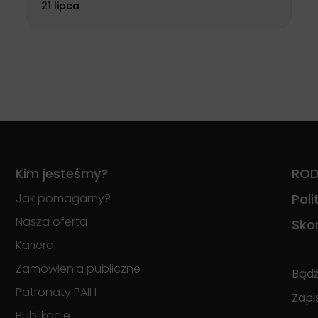
21 lipca
Kim jesteśmy?
RO
Jak pomagamy?
Pol
Nasza oferta
Skon
Kariera
Zamówienia publiczne
Bądź
Patronaty PAIH
Zapi
Publikacje