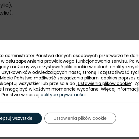
lia),
lia).
jako administrator Państwa danych osobowych przetwarza te dan
ie w celu zapewnienia prawidłowego funkcjonowania serwisu. Po 
ody możemy wykorzystywać pliki cookie w celach analitycznych
bę użytkowników odwiedzających naszą stronę i częstotliwość tyc
 Macie Państwo możliwość zarządzania plikami cookies poprzez 
kceptuj wszystkie” lub przejście do „
Ustawienia plików cookie
”. 
e i mogą być w każdym momencie wycofane. Więcej informacji
e Państwo w naszej
polityce prywatności
.
eptuj wszystkie
Ustawienia plików cookie