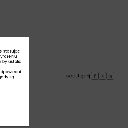
e stosując
wyrażeniu
 by ustalić
h
odpowiedni
udostępnij:
Zgody są