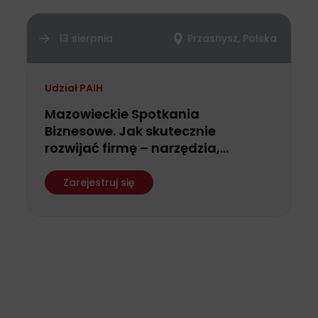
13 sierpnia
Przasnysz, Polska
Udział PAIH
Mazowieckie Spotkania
Biznesowe. Jak skutecznie
rozwijać firmę – narzędzia,
finansowanie i możliwości
wsparcia dla przedsiębiorców
Zarejestruj się