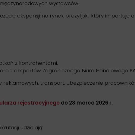
0 międzynarodowych wystawców.
ęcie ekspansji na rynek brazylijski, który importuje
potkań z kontrahentami,
parcia ekspertów Zagranicznego Biura Handlowego PA
łów reklamowych, transport, ubezpieczenie pracownikó
ularza rejestracyjnego
do 23 marca 2026 r.
rutacji udzielają: