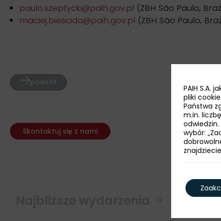
paulo.szeptycki@paih.gov.pl
(ZBH São Paulo, Brazy
maciej.biesiada@paih.gov.pl
(ZBH São Paulo, Brazy
powrót
PAIH S.A. 
pliki cook
Państwa zg
m.in. licz
odwiedzin.
Skontaktuj się z nami
wybór: „Zaa
dobrowoln
znajdzieci
Zaakc
Najbliższe wydarzenia