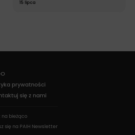
15 lipca
DO
ityka prywatności
taktuj się z nami
 na bieżąco
sz się na PAIH Newsletter