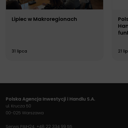
Lipiec w Makroregionach
Pol
Han
fun
Biu
31 lipca
21 li
Polska Agencja Inwestycji i Handlu S.A.
ul. Krucza 50
00-025 Warszawa
Serwis PAIH24:
+48 22 334 99 55