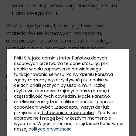
wsparcia ekspertów Zagranicznego Biura
Handlowego PAIH.
Koszty logistyczne, tj. spedycji towarów i
materiałów reklamowych, transportu,
ubezpieczenia osób i produktów, noclegu,
wyżywienia itp. pokrywa przedsiębiorca.
PAIH S.A. jako administrator Państwa danych
Zgłoszenia przyjmujemy za pośrednictwem
osobowych przetwarza te dane stosując pliki
formularza rejestracyjnego
do 11 sierpnia 2025
cookie w celu zapewnienia prawidłowego
funkcjonowania serwisu. Po wyrażeniu Państwa
r.
zgody możemy wykorzystywać pliki cookie w
celach analitycznych by ustalić m.in. liczbę
Regulamin »
użytkowników odwiedzających naszą stronę i
częstotliwość tych odwiedzin. Macie Państwo
W razie dodatkowych pytań prosimy o kontakt
możliwość zarządzania plikami cookies poprzez
odpowiedni wybór: „Zaakceptuj wszystkie” lub
mailowy:
katarzyna.stevens@paih.gov.pl
.
przejście do „
Ustawienia plików cookie
”. Zgody są
dobrowolne i mogą być w każdym momencie
wycofane. Więcej informacji znajdziecie Państwo w
naszej
polityce prywatności
.