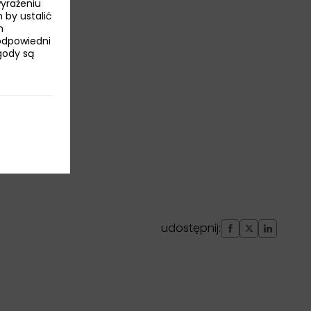
wyrażeniu
 by ustalić
h
odpowiedni
Zgody są
udostępnij: