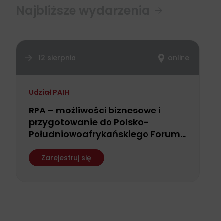
Najbliższe wydarzenia
12 sierpnia
online
Udział PAIH
RPA – możliwości biznesowe i
przygotowanie do Polsko-
Południowoafrykańskiego Forum
Biznesu
Zarejestruj się