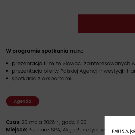
W programie spotkania m.in.:
prezentacja firm ze Słowacji zainteresowanych w
prezentacja oferty Polskiej Agencji Inwestycji i Ha
spotkania z ekspertami.
Agenda
Czas:
20 maja 2026 r., godz. 11:00
Miejsce:
Puchacz SPA, Aleja Bursztynowa 64, Niech
PAIH S.A. 