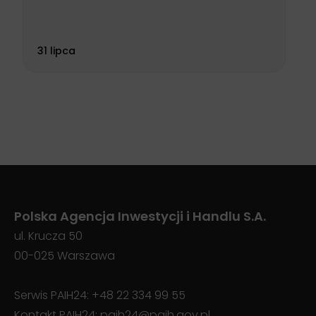
31 lipca
Polska Agencja Inwestycji i Handlu S.A.
ul. Krucza 50
00-025 Warszawa
Serwis PAIH24:
+48 22 334 99 55
Kontakt PAIH24:
paih24@paih.gov.pl