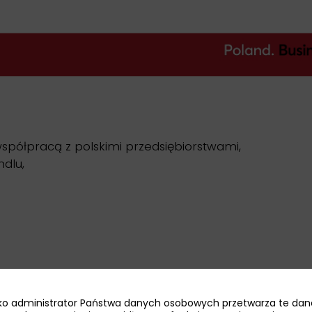
spółpracą z polskimi przedsiębiorstwami,
ndlu,
orze
jako administrator Państwa danych osobowych przetwarza te dan