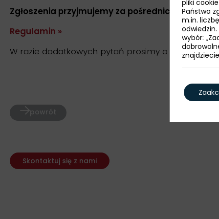
pliki cook
Zgłoszenia przyjmujemy za pośrednictwem
form
Państwa zg
m.in. licz
odwiedzin.
Regulamin »
wybór: „Zaa
dobrowoln
W razie dodatkowych pytań prosimy o kontakt:
luk
znajdzieci
Zaakc
powrót
Skontaktuj się z nami