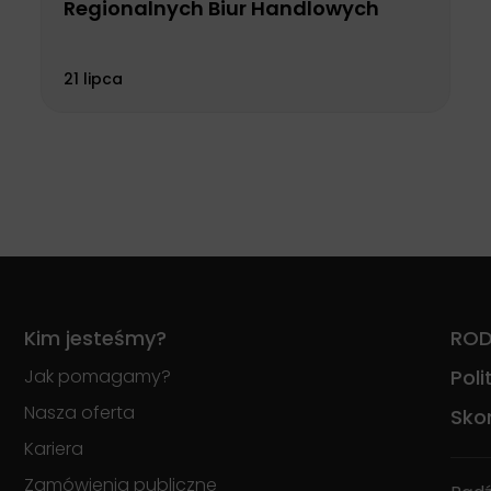
Regionalnych Biur Handlowych
21 lipca
Kim jesteśmy?
RO
Jak pomagamy?
Pol
Nasza oferta
Skon
Kariera
Zamówienia publiczne