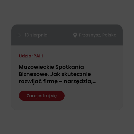
13 sierpnia
Przasnysz, Polska
Udział PAIH
Mazowieckie Spotkania
Biznesowe. Jak skutecznie
rozwijać firmę – narzędzia,
finansowanie i możliwości
wsparcia dla przedsiębiorców
Zarejestruj się