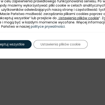
ie w celu zapewnienia prawidłowego funkcjonowania serwisu. Po 
ularza rejestracyjnego
do 20 maja 2026 r.
ody możemy wykorzystywać pliki cookie w celach analitycznych
bę użytkowników odwiedzających naszą stronę i częstotliwość tyc
 Macie Państwo możliwość zarządzania plikami cookies poprzez 
kceptuj wszystkie” lub przejście do „
Ustawienia plików cookie
”. 
e i mogą być w każdym momencie wycofane. Więcej informacji
asz.szelag@paih.gov.pl
, +48 887 834 783.
e Państwo w naszej
polityce prywatności
.
eptuj wszystkie
Ustawienia plików cookie