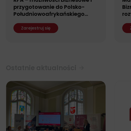
przygotowanie do Polsko-
Biz
Południowoafrykańskiego
roz
Forum Biznesu
fin
ws
Zarejestruj się
Ostatnie aktualności