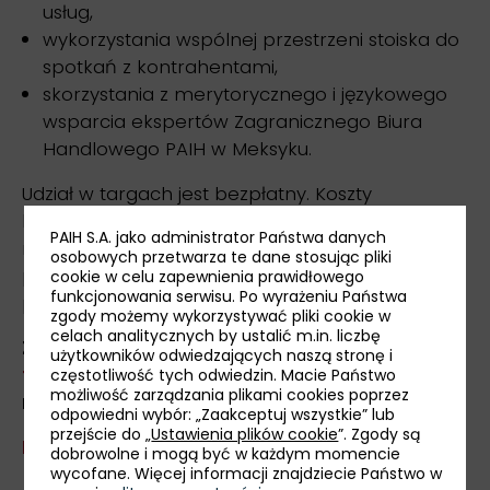
usług,
wykorzystania wspólnej przestrzeni stoiska do
spotkań z kontrahentami,
skorzystania z merytorycznego i językowego
wsparcia ekspertów Zagranicznego Biura
Handlowego PAIH w Meksyku.
Udział w targach jest bezpłatny. Koszty
logistyczne, tj. spedycji towarów i materiałów
PAIH S.A. jako administrator Państwa danych
reklamowych, transportu, ubezpieczenia osób i
osobowych przetwarza te dane stosując pliki
produktów, noclegu i wyżywienia pokrywa
cookie w celu zapewnienia prawidłowego
funkcjonowania serwisu. Po wyrażeniu Państwa
przedsiębiorca.
zgody możemy wykorzystywać pliki cookie w
celach analitycznych by ustalić m.in. liczbę
Zgłoszenia przyjmujemy za pośrednictwem
użytkowników odwiedzających naszą stronę i
formularza rejestracyjnego
do 28 lutego 2024
częstotliwość tych odwiedzin. Macie Państwo
możliwość zarządzania plikami cookies poprzez
r.
odpowiedni wybór: „Zaakceptuj wszystkie” lub
przejście do „
Ustawienia plików cookie
”. Zgody są
Regulamin »
dobrowolne i mogą być w każdym momencie
wycofane. Więcej informacji znajdziecie Państwo w