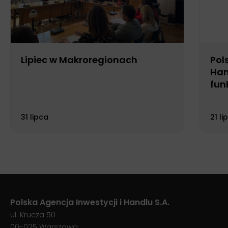
Lipiec w Makroregionach
Pol
Han
fun
Biu
31 lipca
21 li
Polska Agencja Inwestycji i Handlu S.A.
ul. Krucza 50
00-025 Warszawa