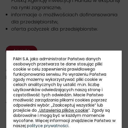
Polską Agencję Inwestycji i Handlu w ekspansji
na rynki zagraniczne,
informacje o możliwościach dofinansowania
dla przedsiębiorstw,
oferta pożyczek dla przedsiębiorstw.
Agenda
PAIH S.A. jako administrator Państwa danych
osobowych przetwarza te dane stosując pliki
cookie w celu zapewnienia prawidłowego
Czas:
9 lipca 2026 r., godz. 11:00
funkcjonowania serwisu. Po wyrażeniu Państwa
Miejsce:
Kołobrzeskie Centrum Rozwoju
zgody możemy wykorzystywać pliki cookie w
Przedsiębiorczości, ul. Unii Lubelskiej 33B, 78-100
celach analitycznych by ustalić m.in. liczbę
użytkowników odwiedzających naszą stronę i
Kołobrzeg
częstotliwość tych odwiedzin. Macie Państwo
możliwość zarządzania plikami cookies poprzez
W razie dodatkowych pytań prosimy o kontakt
odpowiedni wybór: „Zaakceptuj wszystkie” lub
mailowy:
lukasz.szelag@paih.gov.pl
.
przejście do „
Ustawienia plików cookie
”. Zgody są
dobrowolne i mogą być w każdym momencie
wycofane. Więcej informacji znajdziecie Państwo w
naszej
polityce prywatności
.