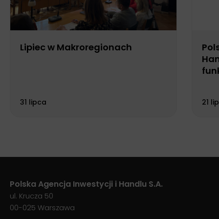
Lipiec w Makroregionach
Pol
Han
fun
Biu
31 lipca
21 li
Polska Agencja Inwestycji i Handlu S.A.
ul. Krucza 50
00-025 Warszawa