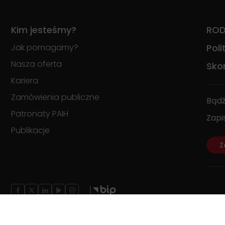
Kim jesteśmy?
RO
Jak pomagamy?
Pol
Nasza oferta
Skon
Kariera
Zamówienia publiczne
Bądź
Patronaty PAIH
Zapi
Publikacje
Z