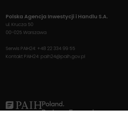
Polska Agencja Inwestycji i Handlu S.A.
ul. Krucza 50
00-025 Warszawa
Serwis PAIH24:
+48 22 334 99 55
Kontakt PAIH24:
paih24@paih.gov.pl