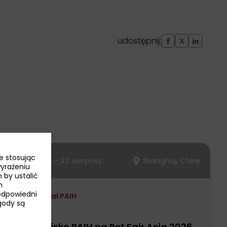
udostępnij:
e stosując
19 - 23 sierpnia
Szanghaj, Chiny
wyrażeniu
 by ustalić
h
odpowiedni
Udział PAIH
Zgody są
Stoisko PAIH na Pet Fair Asia 2026