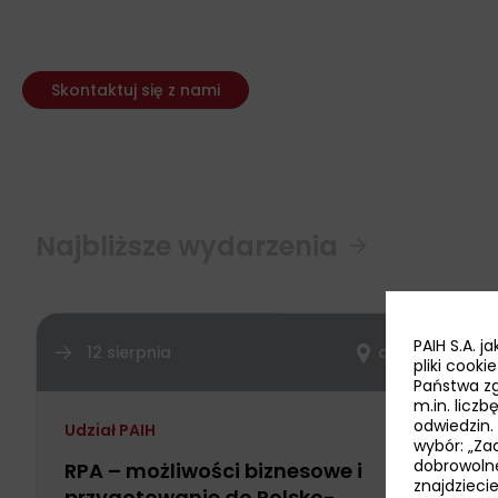
Skontaktuj się z nami
Najbliższe wydarzenia
PAIH S.A. 
12 sierpnia
online
pliki cook
Państwa zg
m.in. licz
odwiedzin.
Udział PAIH
wybór: „Zaa
dobrowoln
RPA – możliwości biznesowe i
znajdzieci
przygotowanie do Polsko-