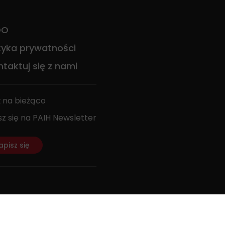
DO
ityka prywatności
taktuj się z nami
 na bieżąco
sz się na PAIH Newsletter
apisz się