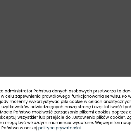
jako administrator Państwa danych osobowych przetwarza te dan
13 sierpnia
Przasnysz, Polska
ie w celu zapewnienia prawidłowego funkcjonowania serwisu. Po 
ody możemy wykorzystywać pliki cookie w celach analitycznych
bę użytkowników odwiedzających naszą stronę i częstotliwość tyc
 Macie Państwo możliwość zarządzania plikami cookies poprzez 
Udział PAIH
kceptuj wszystkie” lub przejście do „
Ustawienia plików cookie
”. 
e i mogą być w każdym momencie wycofane. Więcej informacji
Mazowieckie Spotkania
e Państwo w naszej
polityce prywatności
.
Biznesowe. Jak skutecznie