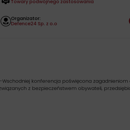
Towary podwójnego zastosowania
Organizator:
Defence24 Sp. z o.o
o-Wschodniej konferencja poświęcona zagadnieniom 
wiązanych z bezpieczeństwem obywateli, przedsiębiors