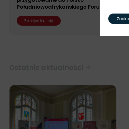
Południowoafrykańskiego Forum
Biznesu
Zaakc
Zarejestruj się
Ostatnie aktualności