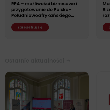
RPA – możliwości biznesowe i
Ma
przygotowanie do Polsko-
Biz
Południowoafrykańskiego
roz
Forum Biznesu
fin
ws
Zarejestruj się
Ostatnie aktualności