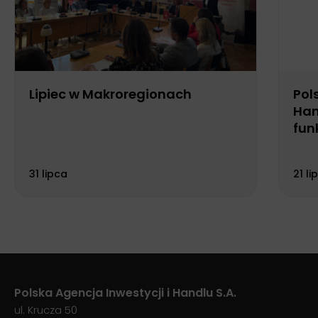
Lipiec w Makroregionach
Pol
Han
fun
Biu
31 lipca
21 li
Polska Agencja Inwestycji i Handlu S.A.
ul. Krucza 50