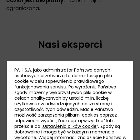
Udział jest bezpłatny.
Liczba miejsc
ograniczona.
Nasi eksperci
PAIH S.A. jako administrator Państwa danych
osobowych przetwarza te dane stosując pliki
cookie w celu zapewnienia prawidłowego
funkcjonowania serwisu. Po wyrażeniu Państwa
zgody możemy wykorzystywać pliki cookie w
celach analitycznych by ustalić m.in. liczbę
użytkowników odwiedzających naszą stronę i
częstotliwość tych odwiedzin. Macie Państwo
możliwość zarządzania plikami cookies poprzez
odpowiedni wybór: „Zaakceptuj wszystkie” lub
przejście do „
Ustawienia plików cookie
”. Zgody są
dobrowolne i mogą być w każdym momencie
Dariusz Duda
wycofane. Więcej informacji znajdziecie Państwo w