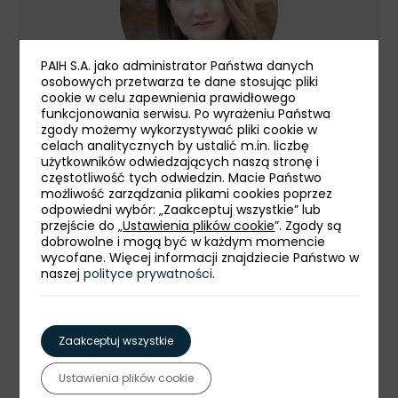
PAIH S.A. jako administrator Państwa danych
osobowych przetwarza te dane stosując pliki
cookie w celu zapewnienia prawidłowego
Julia Horodecka
funkcjonowania serwisu. Po wyrażeniu Państwa
zgody możemy wykorzystywać pliki cookie w
Biuro PAIH w Astanie
celach analitycznych by ustalić m.in. liczbę
użytkowników odwiedzających naszą stronę i
Kierownik Zagranicznego Biura
częstotliwość tych odwiedzin. Macie Państwo
możliwość zarządzania plikami cookies poprzez
Handlowego PAIH w Astanie.
odpowiedni wybór: „Zaakceptuj wszystkie” lub
Absolwentka Uniwersytetu
przejście do „
Ustawienia plików cookie
”. Zgody są
dobrowolne i mogą być w każdym momencie
Wrocławskiego, magister prawa.
wycofane. Więcej informacji znajdziecie Państwo w
naszej
polityce prywatności
.
Przez większość swojej kariery była
związana z sektorem naftowym.
Pierwsze kroki stawiała w branży
Zaakceptuj wszystkie
budowlanej. Od 2007 roku prowadziła
kilka kluczowych projektów dot.
Ustawienia plików cookie
koncesji na poszukiwanie i
Do jej obszarów kompetencyjnych