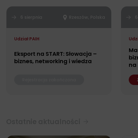
6 sierpnia
Rzeszów, Polska
6
Udział PAIH
Udz
Ma
Eksport na START: Słowacja –
biz
biznes, networking i wiedza
na
Rejestracja zakończona
Ostatnie aktualności