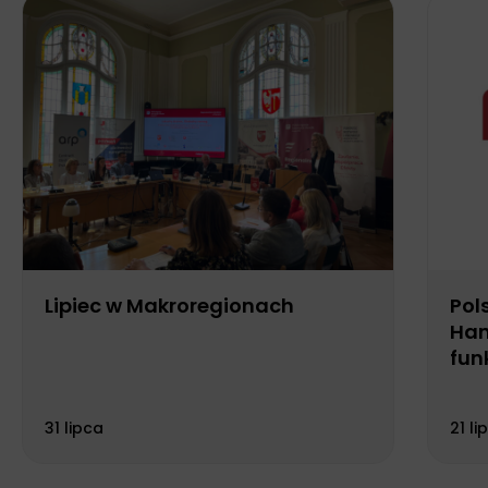
Lipiec w Makroregionach
Pol
Han
fun
Biu
31 lipca
21 li