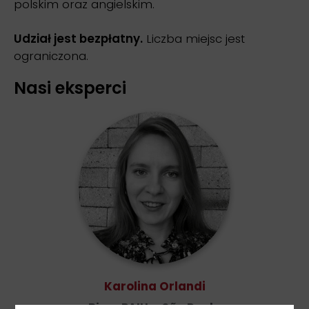
polskim oraz angielskim.
Udział jest bezpłatny.
Liczba miejsc jest
ograniczona.
Nasi eksperci
Karolina Orlandi
Biuro PAIH w São Paulo