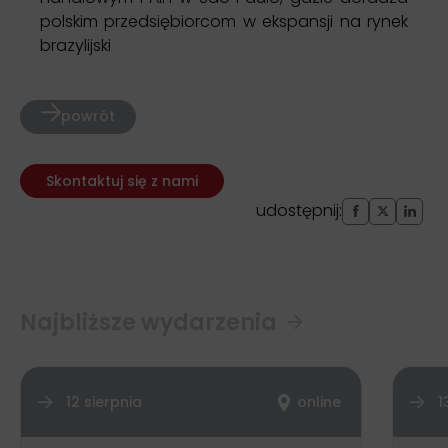
polskim przedsiębiorcom w ekspansji na rynek
brazylijski
powrót
Skontaktuj się z nami
udostępnij:
Najbliższe wydarzenia
12 sierpnia
online
1