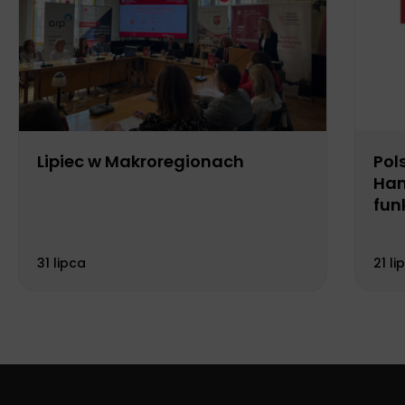
Lipiec w Makroregionach
Pol
Han
fun
Biu
31 lipca
21 li