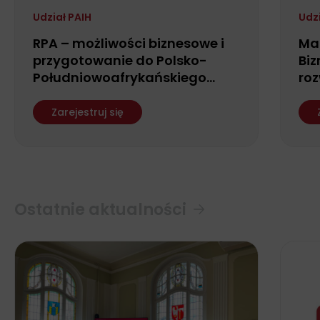
Udział PAIH
Udz
RPA – możliwości biznesowe i
Ma
przygotowanie do Polsko-
Biz
Południowoafrykańskiego
roz
Forum Biznesu
fin
ws
Zarejestruj się
Ostatnie aktualności