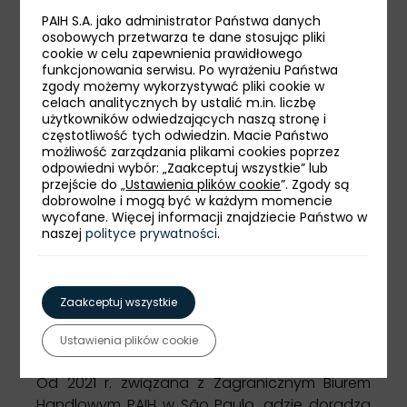
PAIH S.A. jako administrator Państwa danych
Magister ekonomii polskich i brazylijskich
osobowych przetwarza te dane stosując pliki
cookie w celu zapewnienia prawidłowego
uczelni. Specjalizuje się w ekonomii
funkcjonowania serwisu. Po wyrażeniu Państwa
instytucjonalnej oraz polityce handlowej
zgody możemy wykorzystywać pliki cookie w
Brazylii. Jest wykładowcą ekonomii
celach analitycznych by ustalić m.in. liczbę
użytkowników odwiedzających naszą stronę i
instytucjonalnej na studiach podyplomowych
częstotliwość tych odwiedzin. Macie Państwo
na uniwersytecie Mackenzie w São Paulo. Jest
możliwość zarządzania plikami cookies poprzez
też absolwentką filologii brazylijskiej.
odpowiedni wybór: „Zaakceptuj wszystkie” lub
przejście do „
Ustawienia plików cookie
”. Zgody są
Doświadczenie zdobyła w konsultingu
dobrowolne i mogą być w każdym momencie
wycofane. Więcej informacji znajdziecie Państwo w
doradzając małym i średnim
naszej
polityce prywatności
.
przedsiębiorstwom w ich planach
internacjonalizacji. Pracowała również jako
tłumacz w dziedzinie ekonomii.
Zaakceptuj wszystkie
Płynnie włada językiem polskim, angielskim oraz
Ustawienia plików cookie
portugalskim.
Od 2021 r. związana z Zagranicznym Biurem
Handlowym PAIH w São Paulo, gdzie doradza