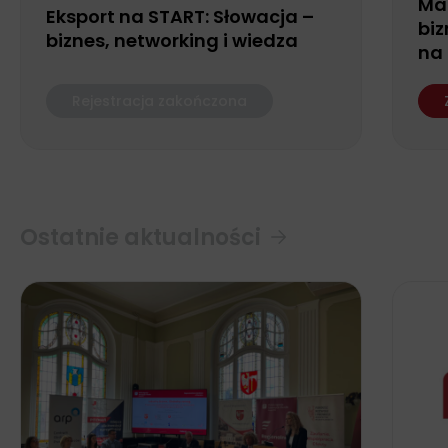
Ma
Eksport na START: Słowacja –
biz
biznes, networking i wiedza
na
Rejestracja zakończona
Ostatnie aktualności