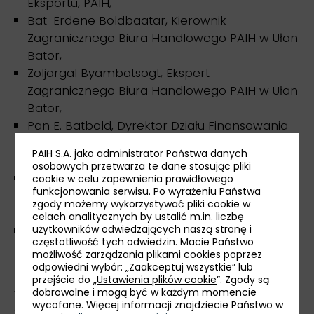
Eksportu, PAIH,
Bat-Erdene Boldbaatar, Kierownik
Zagranicznego Biura Handlowego PAIH w Ułan
Bator,
Zoljargal Byambatsogt, Ekspert
Zagranicznego Biura Handlowego PAIH w Ułan
Bator,
Pan E. Batbold, Dyrektor Działu Finansowania
Mieszkalnictwa, Ministerstwo Budownictwa i
PAIH S.A. jako administrator Państwa danych
Rozwoju Miejskiego,
osobowych przetwarza te dane stosując pliki
Pan P. Munkhnasan, Chief Business
cookie w celu zapewnienia prawidłowego
funkcjonowania serwisu. Po wyrażeniu Państwa
Development Officer, Premium Building
zgody możemy wykorzystywać pliki cookie w
Materials,
celach analitycznych by ustalić m.in. liczbę
Pan B. Munkhjargal, Executive Director, Central
użytkowników odwiedzających naszą stronę i
częstotliwość tych odwiedzin. Macie Państwo
Asian Road.
możliwość zarządzania plikami cookies poprzez
odpowiedni wybór: „Zaakceptuj wszystkie” lub
przejście do „
Ustawienia plików cookie
”. Zgody są
dobrowolne i mogą być w każdym momencie
Webinarium odbędzie się
30 czerwca
o godz.
wycofane. Więcej informacji znajdziecie Państwo w
9:00 i będzie prowadzone w języku polskim oraz