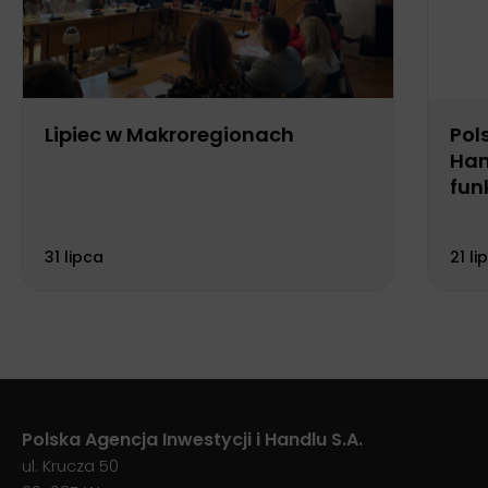
Lipiec w Makroregionach
Pol
Han
fun
Biu
31 lipca
21 li
Polska Agencja Inwestycji i Handlu S.A.
ul. Krucza 50