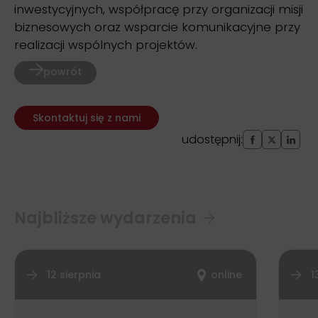
inwestycyjnych, współpracę przy organizacji misji
biznesowych oraz wsparcie komunikacyjne przy
realizacji wspólnych projektów.
powrót
Skontaktuj się z nami
udostępnij:
Najbliższe wydarzenia
12 sierpnia
online
1