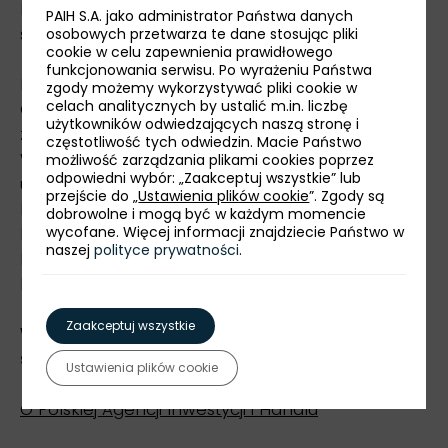
branży kosmetycznej, będą jeszcze
PAIH S.A. jako administrator Państwa danych
skuteczniejsze.
osobowych przetwarza te dane stosując pliki
cookie w celu zapewnienia prawidłowego
funkcjonowania serwisu. Po wyrażeniu Państwa
Partnerem wydarzenia jest również ASEAN
zgody możemy wykorzystywać pliki cookie w
celach analitycznych by ustalić m.in. liczbę
Cosmetics Association. Organizacja składając się
użytkowników odwiedzających naszą stronę i
z podmiotów z różnych krajów Azji Południowo-
częstotliwość tych odwiedzin. Macie Państwo
Wschodniej, mająca na celu harmonizację i
możliwość zarządzania plikami cookies poprzez
odpowiedni wybór: „Zaakceptuj wszystkie” lub
utrzymanie przepisów dotyczących
przejście do „
Ustawienia plików cookie
”. Zgody są
kosmetyków, podniesienie standardów
dobrowolne i mogą być w każdym momencie
wycofane. Więcej informacji znajdziecie Państwo w
kompetencji technicznych i wiedzy naukowej w
naszej
polityce prywatności
.
lokalnych branżach oraz rozszerzenie handlu
kosmetykami w ASEAN.
Zaakceptuj wszystkie
Więcej informacji o wydarzeniu i rejestracja na
stronie
Poland-ASEAN B2B Sessions
.
Ustawienia plików cookie
O Polskiej Agencji Inwestycji i Handlu