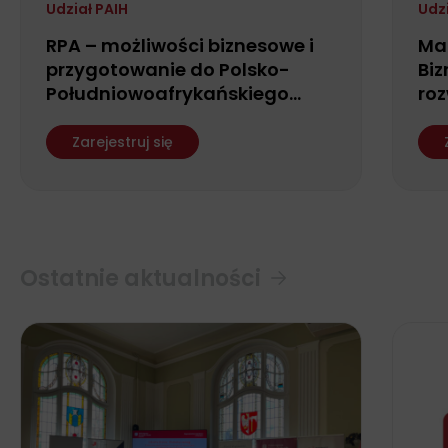
Udział PAIH
Udz
RPA – możliwości biznesowe i
Ma
przygotowanie do Polsko-
Biz
Południowoafrykańskiego
roz
Forum Biznesu
fin
ws
Zarejestruj się
Ostatnie aktualności