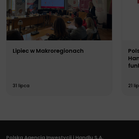
Lipiec w Makroregionach
Pol
Han
fun
Biu
31 lipca
21 li
Polska Agencja Inwestycji i Handlu S.A.