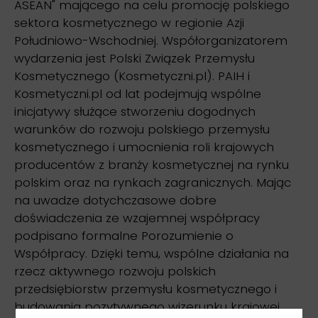
ASEAN" mającego na celu promocję polskiego
sektora kosmetycznego w regionie Azji
Południowo-Wschodniej. Współorganizatorem
wydarzenia jest Polski Związek Przemysłu
Kosmetycznego (Kosmetyczni.pl). PAIH i
Kosmetyczni.pl od lat podejmują wspólne
inicjatywy służące stworzeniu dogodnych
warunków do rozwoju polskiego przemysłu
kosmetycznego i umocnienia roli krajowych
producentów z branży kosmetycznej na rynku
polskim oraz na rynkach zagranicznych. Mając
na uwadze dotychczasowe dobre
doświadczenia ze wzajemnej współpracy
podpisano formalne Porozumienie o
Współpracy. Dzięki temu, wspólne działania na
rzecz aktywnego rozwoju polskich
przedsiębiorstw przemysłu kosmetycznego i
budowania pozytywnego wizerunku krajowej