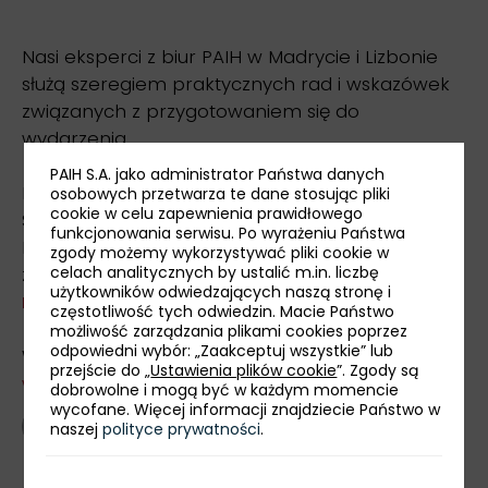
Nasi eksperci z biur PAIH w Madrycie i Lizbonie
służą szeregiem praktycznych rad i wskazówek
związanych z przygotowaniem się do
wydarzenia.
PAIH S.A. jako administrator Państwa danych
Firmy zainteresowane udziałem w targach
osobowych przetwarza te dane stosując pliki
cookie w celu zapewnienia prawidłowego
Salón Look i prezentacją oferty w ramach
funkcjonowania serwisu. Po wyrażeniu Państwa
Polskiego Stoiska Narodowego, zapraszamy do
zgody możemy wykorzystywać pliki cookie w
zgłaszania się za pośrednictwem
formularza
celach analitycznych by ustalić m.in. liczbę
użytkowników odwiedzających naszą stronę i
rejestracyjnego
do 30 września 2021 r.
częstotliwość tych odwiedzin. Macie Państwo
możliwość zarządzania plikami cookies poprzez
odpowiedni wybór: „Zaakceptuj wszystkie” lub
Więcej informacji o targach:
przejście do „
Ustawienia plików cookie
”. Zgody są
www.ifema.es/en/salonlook
.
dobrowolne i mogą być w każdym momencie
wycofane. Więcej informacji znajdziecie Państwo w
powrót
naszej
polityce prywatności
.