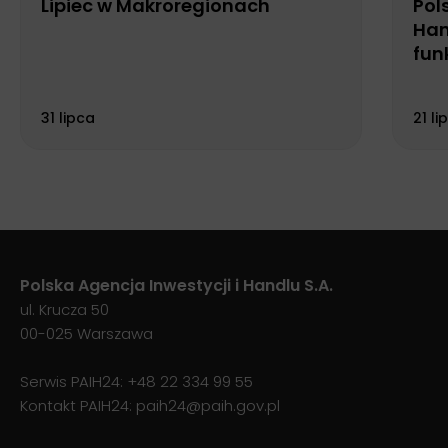
Lipiec w Makroregionach
Pol
Han
fun
Biu
31 lipca
21 li
Polska Agencja Inwestycji i Handlu S.A.
ul. Krucza 50
00-025 Warszawa
Serwis PAIH24:
+48 22 334 99 55
Kontakt PAIH24:
paih24@paih.gov.pl