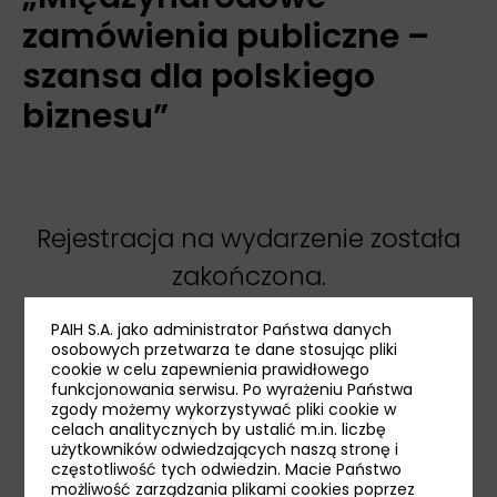
zamówienia publiczne –
szansa dla polskiego
biznesu”
Rejestracja na wydarzenie została
zakończona.
Zapraszamy do rejestracji na
pozostałe
PAIH S.A. jako administrator Państwa danych
osobowych przetwarza te dane stosując pliki
wydarzenia
.
cookie w celu zapewnienia prawidłowego
funkcjonowania serwisu. Po wyrażeniu Państwa
zgody możemy wykorzystywać pliki cookie w
celach analitycznych by ustalić m.in. liczbę
użytkowników odwiedzających naszą stronę i
udostępnij:
częstotliwość tych odwiedzin. Macie Państwo
możliwość zarządzania plikami cookies poprzez