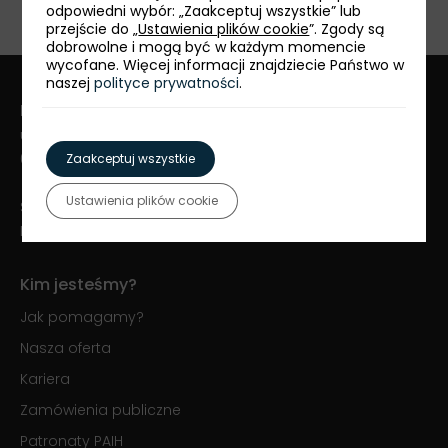
odpowiedni wybór: „Zaakceptuj wszystkie” lub
przejście do „
Ustawienia plików cookie
”. Zgody są
dobrowolne i mogą być w każdym momencie
wycofane. Więcej informacji znajdziecie Państwo w
naszej
polityce prywatności
.
Polska Agencja Inwestycji i Handlu S.A.
ul. Krucza 50
00-025 Warszawa
Zaakceptuj wszystkie
Ustawienia plików cookie
Serwis PAIH24:
+48 22 334 99 55
Kontakt PAIH24:
paih24@paih.gov.pl
Kim jesteśmy?
Jak pomagamy?
Nasza oferta
Kariera
Zamówienia publiczne
Patronaty PAIH