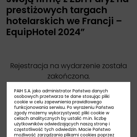
prestiżowych targach
hotelarskich we Francji –
EquipHotel 2024”
Rejestracja na wydarzenie została
zakończona.
Zapraszamy do rejestracji na
pozostałe
PAIH S.A. jako administrator Państwa danych
osobowych przetwarza te dane stosując pliki
wydarzenia
.
cookie w celu zapewnienia prawidłowego
funkcjonowania serwisu. Po wyrażeniu Państwa
zgody możemy wykorzystywać pliki cookie w
celach analitycznych by ustalić m.in. liczbę
użytkowników odwiedzających naszą stronę i
udostępnij:
częstotliwość tych odwiedzin. Macie Państwo
możliwość zarządzania plikami cookies poprzez