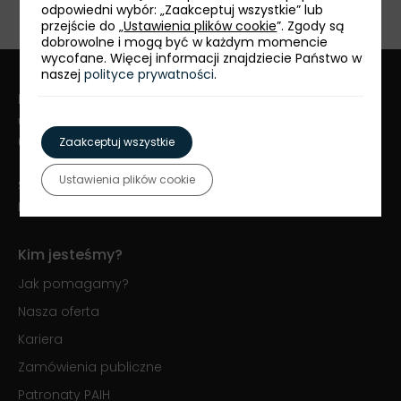
odpowiedni wybór: „Zaakceptuj wszystkie” lub
przejście do „
Ustawienia plików cookie
”. Zgody są
dobrowolne i mogą być w każdym momencie
wycofane. Więcej informacji znajdziecie Państwo w
naszej
polityce prywatności
.
Polska Agencja Inwestycji i Handlu S.A.
ul. Krucza 50
00-025 Warszawa
Zaakceptuj wszystkie
Ustawienia plików cookie
Serwis PAIH24:
+48 22 334 99 55
Kontakt PAIH24:
paih24@paih.gov.pl
Kim jesteśmy?
Jak pomagamy?
Nasza oferta
Kariera
Zamówienia publiczne
Patronaty PAIH