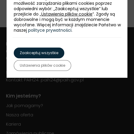
udostępnij:
możliwość zarządzania plikami cookies poprzez
odpowiedni wybór: „Zaakceptuj wszystkie” lub
przejście do „
Ustawienia plików cookie
”. Zgody są
dobrowolne i mogą być w każdym momencie
wycofane. Więcej informacji znajdziecie Państwo w
naszej
polityce prywatności
.
Polska Agencja Inwestycji i Handlu S.A.
ul. Krucza 50
Zaakceptuj wszystkie
00-025 Warszawa
Ustawienia plików cookie
Serwis PAIH24:
+48 22 334 99 55
Kontakt PAIH24:
paih24@paih.gov.pl
Kim jesteśmy?
Jak pomagamy?
Nasza oferta
Kariera
Zamówienia publiczne