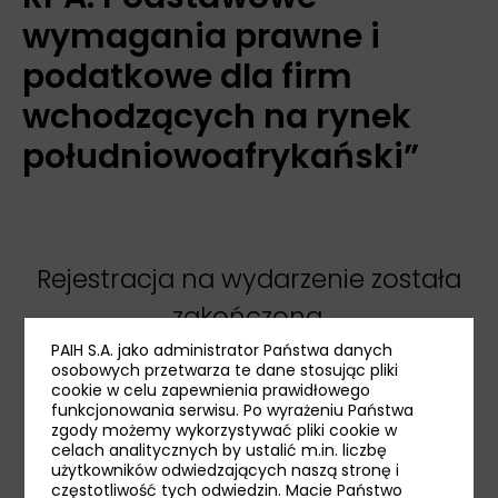
wymagania prawne i
podatkowe dla firm
wchodzących na rynek
południowoafrykański”
Rejestracja na wydarzenie została
zakończona.
PAIH S.A. jako administrator Państwa danych
Zapraszamy do rejestracji na
pozostałe
osobowych przetwarza te dane stosując pliki
cookie w celu zapewnienia prawidłowego
wydarzenia
.
funkcjonowania serwisu. Po wyrażeniu Państwa
zgody możemy wykorzystywać pliki cookie w
celach analitycznych by ustalić m.in. liczbę
użytkowników odwiedzających naszą stronę i
częstotliwość tych odwiedzin. Macie Państwo