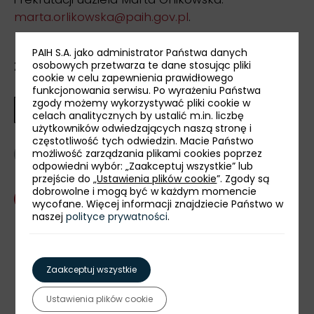
marta.orlikowska@paih.gov.pl
.
PAIH S.A. jako administrator Państwa danych
osobowych przetwarza te dane stosując pliki
Załącznik:
cookie w celu zapewnienia prawidłowego
funkcjonowania serwisu. Po wyrażeniu Państwa
zgody możemy wykorzystywać pliki cookie w
Regulamin targów
celach analitycznych by ustalić m.in. liczbę
pdf
•
727,83 KB
użytkowników odwiedzających naszą stronę i
częstotliwość tych odwiedzin. Macie Państwo
możliwość zarządzania plikami cookies poprzez
powrót
odpowiedni wybór: „Zaakceptuj wszystkie” lub
przejście do „
Ustawienia plików cookie
”. Zgody są
dobrowolne i mogą być w każdym momencie
Skontaktuj się z nami
wycofane. Więcej informacji znajdziecie Państwo w
naszej
polityce prywatności
.
udostępnij:
Zaakceptuj wszystkie
Najbliższe wydarzenia
Ustawienia plików cookie