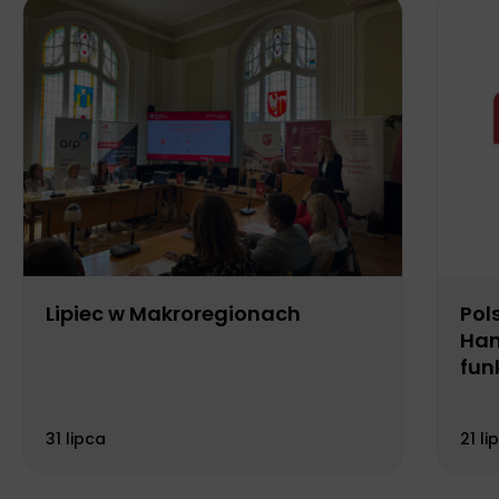
Lipiec w Makroregionach
Pol
Han
fun
Biu
31 lipca
21 li