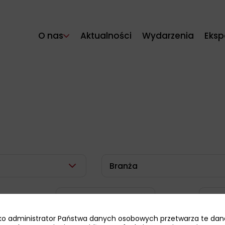
O nas
Aktualności
Wydarzenia
Eksp
Branża
Od:
Do:
jako administrator Państwa danych osobowych przetwarza te dan