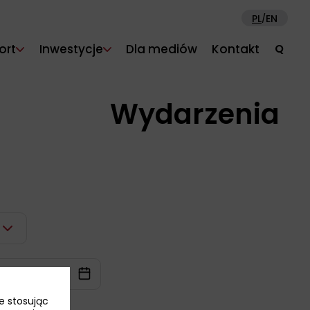
PL
EN
/
ort
Inwestycje
Dla mediów
Kontakt
Q
Wydarzenia
e stosując