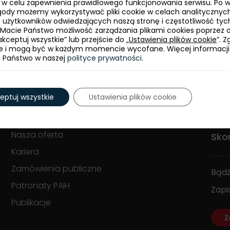
ie w celu zapewnienia prawidłowego funkcjonowania serwisu. Po 
ody możemy wykorzystywać pliki cookie w celach analitycznych
bę użytkowników odwiedzających naszą stronę i częstotliwość tyc
 Macie Państwo możliwość zarządzania plikami cookies poprzez 
kceptuj wszystkie” lub przejście do „
Ustawienia plików cookie
”. 
e i mogą być w każdym momencie wycofane. Więcej informacji
e Państwo w naszej
polityce prywatności
.
eptuj wszystkie
Ustawienia plików cookie
Kim jesteśmy?
RO
Jak pomagamy?
Pol
Nasza oferta
Skon
Kariera
Zamówienia publiczne
Bądź
Patronaty PAIH
Zapi
Publikacje
Z