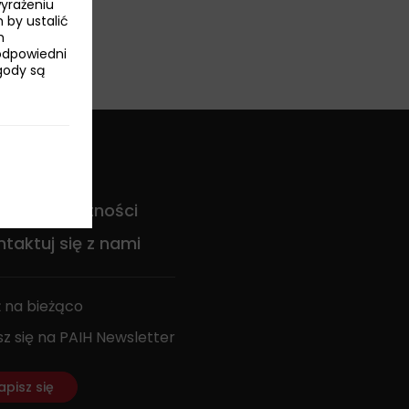
wyrażeniu
 by ustalić
h
odpowiedni
Zgody są
DO
ityka prywatności
taktuj się z nami
 na bieżąco
sz się na PAIH Newsletter
apisz się