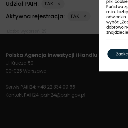
pliki cook
Udział PAIH:
TAK
Państwa zg
m.in. licz
Aktywna rejestracja:
TAK
odwiedzin.
wybór: „Zaa
dobrowoln
Liczba wydarzeń: 29
znajdzieci
Zaakc
Polska Agencja Inwestycji i Handlu S.A.
ul. Krucza 50
00-025 Warszawa
Serwis PAIH24:
+48 22 334 99 55
Kontakt PAIH24:
paih24@paih.gov.pl