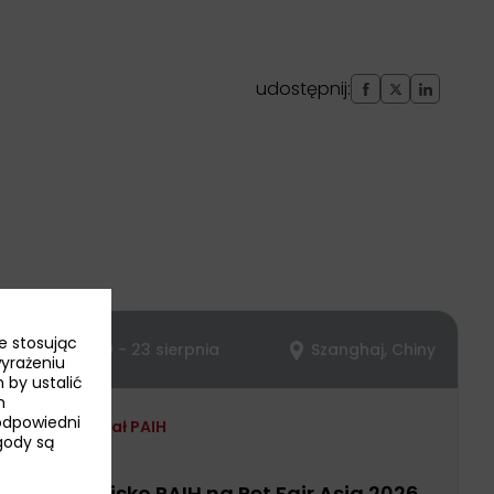
udostępnij:
e stosując
19 - 23 sierpnia
Szanghaj, Chiny
wyrażeniu
 by ustalić
h
odpowiedni
Udział PAIH
Zgody są
Stoisko PAIH na Pet Fair Asia 2026