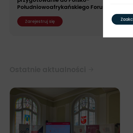
Południowoafrykańskiego Forum
Biznesu
Zaakc
Zarejestruj się
Ostatnie aktualności