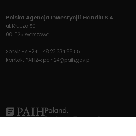
Polska Agencja Inwestycji i Handlu S.A.
ul. Krucza 50
00-025 Warszawa
Serwis PAIH24:
+48 22 334 99 55
Kontakt PAIH24:
paih24@paih.gov.pl