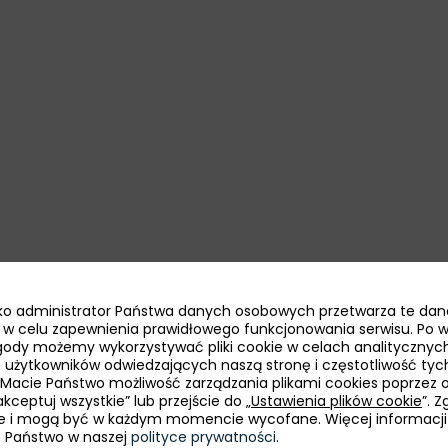
jako administrator Państwa danych osobowych przetwarza te dan
13 sierpnia
Przasnysz, Polska
ie w celu zapewnienia prawidłowego funkcjonowania serwisu. Po 
ody możemy wykorzystywać pliki cookie w celach analitycznych
bę użytkowników odwiedzających naszą stronę i częstotliwość tyc
 Macie Państwo możliwość zarządzania plikami cookies poprzez 
Udział PAIH
kceptuj wszystkie” lub przejście do „
Ustawienia plików cookie
”. 
e i mogą być w każdym momencie wycofane. Więcej informacji
Mazowieckie Spotkania
e Państwo w naszej
polityce prywatności
.
Biznesowe. Jak skutecznie