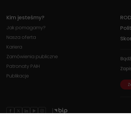
Kim jesteśmy?
RO
Jak pomagamy?
Pol
Nasza oferta
Skon
Kariera
Zamówienia publiczne
Bądź
Patronaty PAIH
Zapi
Publikacje
Z