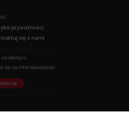
DO
ityka prywatności
taktuj się z nami
 na bieżąco
sz się na PAIH Newsletter
apisz się