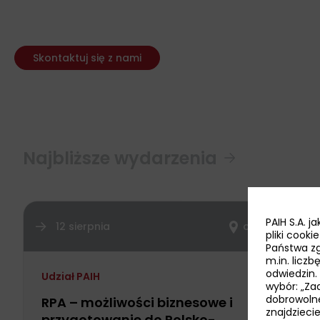
Skontaktuj się z nami
Najbliższe wydarzenia
PAIH S.A. 
12 sierpnia
online
pliki cook
Państwa zg
m.in. licz
odwiedzin.
Udział PAIH
wybór: „Zaa
dobrowoln
RPA – możliwości biznesowe i
znajdzieci
przygotowanie do Polsko-