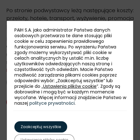
Po stronie podwystawcy leżą następujące koszty:
przeloty, hotele, transport, wyżywienie, promocja
poza stoiskiem narodowym etc.
PAIH S.A. jako administrator Państwa danych
osobowych przetwarza te dane stosując pliki
Firmy zainteresowane udziałem w targach
cookie w celu zapewnienia prawidłowego
Caucasus Build
w roli podwystawcy na polskim
funkcjonowania serwisu. Po wyrażeniu Państwa
zgody możemy wykorzystywać pliki cookie w
stoisku narodowym, zapraszamy do zgłaszania
celach analitycznych by ustalić m.in. liczbę
się za pośrednictwem
formularza
użytkowników odwiedzających naszą stronę i
rejestracyjnego
do 22 kwietnia 2022 r.
częstotliwość tych odwiedzin. Macie Państwo
możliwość zarządzania plikami cookies poprzez
odpowiedni wybór: „Zaakceptuj wszystkie” lub
powrót
przejście do „
Ustawienia plików cookie
”. Zgody są
dobrowolne i mogą być w każdym momencie
wycofane. Więcej informacji znajdziecie Państwo w
Skontaktuj się z nami
naszej
polityce prywatności
.
udostępnij:
Zaakceptuj wszystkie
Ustawienia plików cookie