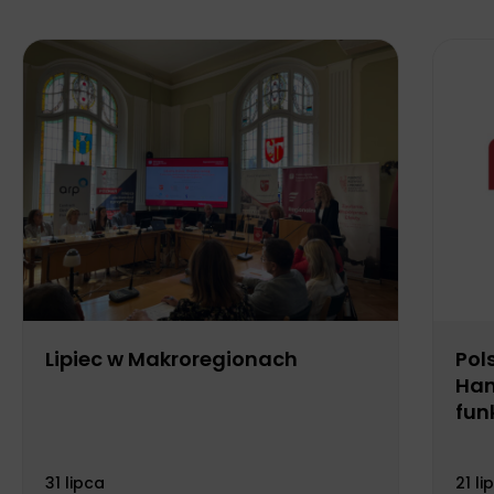
Lipiec w Makroregionach
Pol
Han
fun
Biu
31 lipca
21 li